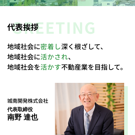
GREETING
代表挨拶
地域社会に
密着し
深く根ざして、
地域社会に
活かされ
、
地域社会を
活かす
不動産業を目指して。
城南開発株式会社
代表取締役
南野 達也